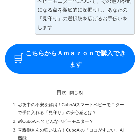
ベビーモニター**について、その魅力や気
になる点を徹底的に深掘りし、あなたの
「見守り」の選択肢を広げるお手伝いを
します
こちらからＡｍａｚｏｎで購入でき
🛒
ます
目次
🌙夜中の不安を解消！CuboAiスマートベビーモニター
で手に入れる「見守り」の安心感とは？
👶CuboAiってどんなベビーモニター？
💡親御さんの強い味方！CuboAiの「ココがすごい」AI
機能