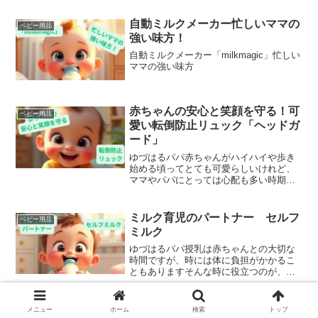
自動ミルクメーカー忙しいママの
ベビー用品
強い味方！
自動ミルクメーカー「milkmagic」忙しい
ママの強い味方
赤ちゃんの安心と笑顔を守る！可
ベビー用品
愛い転倒防止リュック「ヘッドガ
ード」
ゆづはるパパ赤ちゃんがハイハイや歩き
始める頃ってとても可愛らしいけれど、
ママやパパにとっては心配も多い時期で
すよね。そんな成長期の赤ちゃんの頭を
しっかり守ってくれる可愛い転倒防止リ
ュック ベビーヘッドガードを今日はご
ミルク育児のパートナー セルフ
ベビー用品
紹介したいと思います転倒...
ミルク
ゆづはるパパ授乳は赤ちゃんとの大切な
時間ですが、時には体に負担がかかるこ
ともありますそんな時に役立つのが、授
乳クッションです今回は授乳クッション
の使用するメリット、注意点などを紹介
したいと思います。授乳クッションって
振り向かなくても我が子のが確認
メニュー
ホーム
検索
トップ
ベビー用品
どんな商品？授乳クッショ...