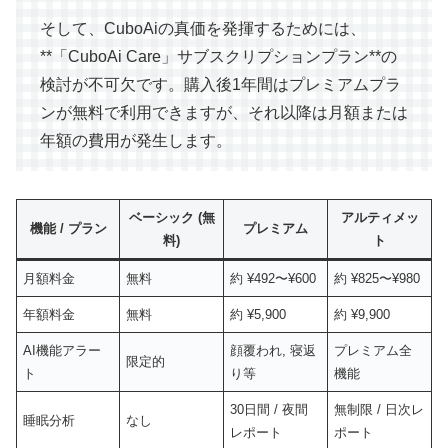
そして、CuboAiの真価を発揮するためには、
**「CuboAi Care」サブスクリプションプラン**の
検討が不可欠です。購入後1年間はプレミアムプラ
ンが無料で利用できますが、それ以降は月額または
年額の費用が発生します。
ベーシック (無
アルティメッ
機能 / プラン
プレミアム
料)
ト
月額料金
無料
約 ¥492〜¥600
約 ¥825〜¥980
年額料金
無料
約 ¥5,900
約 ¥9,900
AI機能アラー
顔覆われ, 寝返
プレミアム全
限定的
ト
り等
機能
30日間 / 夜間
無制限 / 日次レ
睡眠分析
なし
レポート
ポート