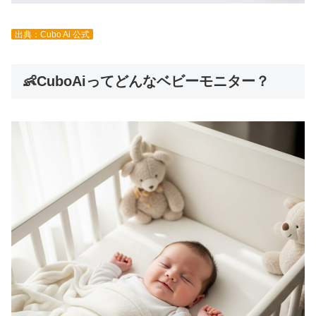
出典：Cubo Ai 公式
👶CuboAiってどんなベビーモニター？