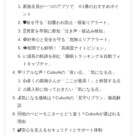
家族全員が一つのアプリで ※1番のおすすめポイ
ント
🛡️命を守る「顔覆われ防止・寝返りアラート」
👂異変を早期に察知「泣き声・咳込み検知」
🚫好奇心と安全を守る「危険エリアアラート」
👁️暗闇でも鮮明！「高画質ナイトビジョン」
📈成長の軌跡を刻む「睡眠トラッキング＆自動フォ
トキャプチャ」
💬リアルな声！CuboAiの「良い点」「気になる点」
👍多くの親御さんが「ここが最高！」と称賛する点
⚠️購入前に知っておきたい「気になる点」
💰気になる価格は？CuboAiの「見守りプラン」徹底解
説
🆚他のベビーモニターとどう違う？CuboAiが選ばれる
理由
🔐安心を支えるセキュリティとサポート体制