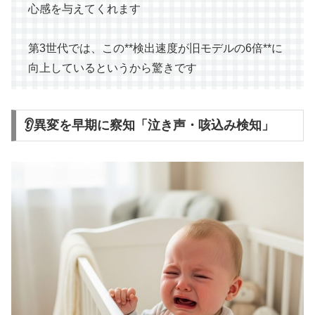
心感を与えてくれます
第3世代では、この**検出速度が旧モデルの6倍**に
向上しているというから驚きです
👂異変を早期に察知「泣き声・咳込み検知」