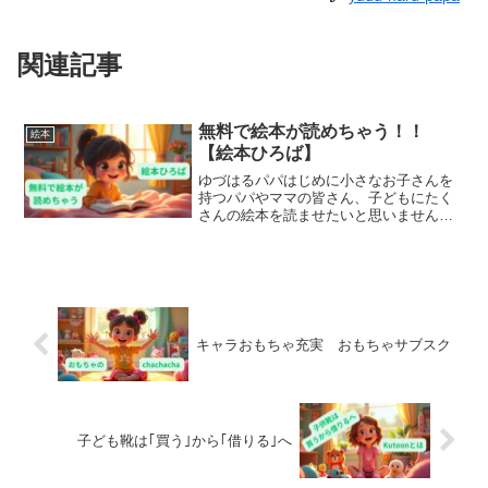
関連記事
無料で絵本が読めちゃう！！
絵本
【絵本ひろば】
ゆづはるパパはじめに小さなお子さんを
持つパパやママの皆さん、子どもにたく
さんの絵本を読ませたいと思いません
か？でも、絵本を買うのはお金がかかる
し、近くに図書館や書店がない…そんな
悩みを抱えている方にぴったりのサイト
がありますそれが「絵本ひろ...
キャラおもちゃ充実 おもちゃサブスク
子ども靴は｢買う｣から｢借りる｣へ